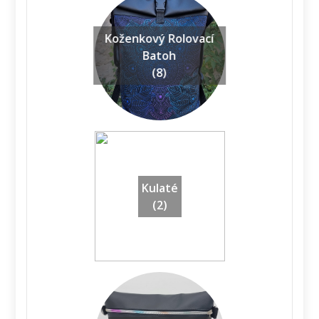
Koženkový Rolovací
Batoh
(8)
Kulaté
(2)