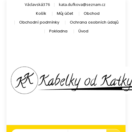
Václavská376
kata.dufkova@seznam.cz
Košík
Můj účet
Obchod
Obchodní podmínky
Ochrana osobních údajů
Pokladna
Úvod