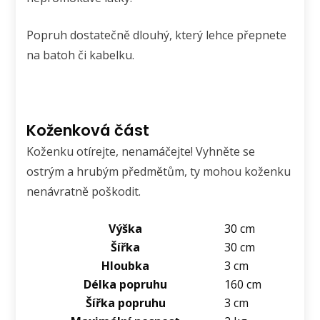
Popruh dostatečně dlouhý, který lehce přepnete
na batoh či kabelku.
Koženková část
Koženku otírejte, nenamáčejte! Vyhněte se
ostrým a hrubým předmětům, ty mohou koženku
nenávratně poškodit.
Výška
30 cm
Šířka
30 cm
Hloubka
3 cm
Délka popruhu
160 cm
Šířka popruhu
3 cm