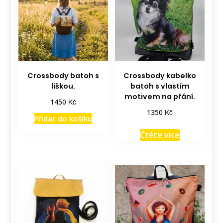
Crossbody batoh s
Crossbody kabelko
liškou.
batoh s vlastím
motivem na přání.
Kč
1450
Kč
1350
Přidat do košíku
Čtěte více