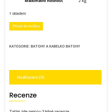
Maximální nosnost
2 kg
1 skladem
Crossbody
Přidat do košíku
kabelko
batoh
s
KATEGORIE:
BATOHY A KABELKO BATOHY
motivem
kočky.
množství
Hodnocení (0)
Recenze
Zatím zde nejsou žádné recenze.