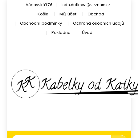
Václavská376
kata.dufkova@seznam.cz
Košík
Můj účet
Obchod
Obchodní podmínky
Ochrana osobních údajů
Pokladna
Úvod