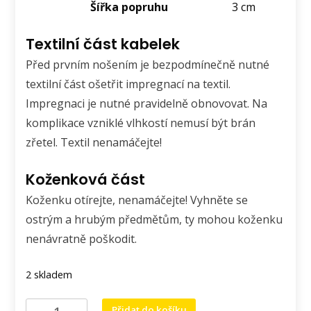
Šířka popruhu
3 cm
Textilní část kabelek
Před prvním nošením je bezpodmínečně nutné
textilní část ošetřit impregnací na textil.
Impregnaci je nutné pravidelně obnovovat. Na
komplikace vzniklé vlhkostí nemusí být brán
zřetel. Textil nenamáčejte!
Koženková část
Koženku otírejte, nenamáčejte! Vyhněte se
ostrým a hrubým předmětům, ty mohou koženku
nenávratně poškodit.
2 skladem
Crossbody
Přidat do košíku