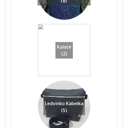
(8)
Kulaté
(2)
Ledvinko Kabelka
(5)