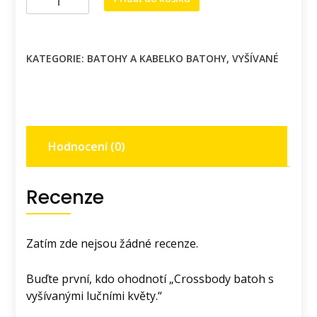
batoh
s
vyšívanými
KATEGORIE:
BATOHY A KABELKO BATOHY
,
VYŠÍVANÉ
lučními
květy.
množství
Hodnocení (0)
Recenze
Zatím zde nejsou žádné recenze.
Buďte první, kdo ohodnotí „Crossbody batoh s
vyšívanými lučními květy.“