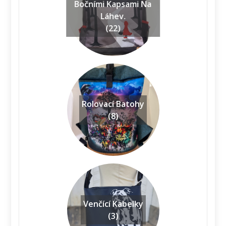
Bočními Kapsami Na
Láhev.
(22)
Rolovací Batohy
(8)
Venčící Kabelky
(3)