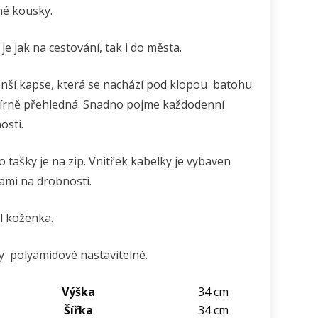
né kousky.
e jak na cestování, tak i do města.
nší kapse, která se nachází pod klopou batohu
írně přehledná. Snadno pojme každodenní
osti.
o tašky je na zip. Vnitřek kabelky je vybaven
ami na drobnosti.
l koženka.
 polyamidové nastavitelné.
Výška
34 cm
Šířka
34 cm