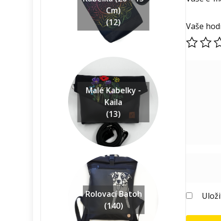
Cm)
(12)
Vaše hod
Malé Kabelky -
Kaila
(13)
Rolovací Batoh
Ulož
(140)