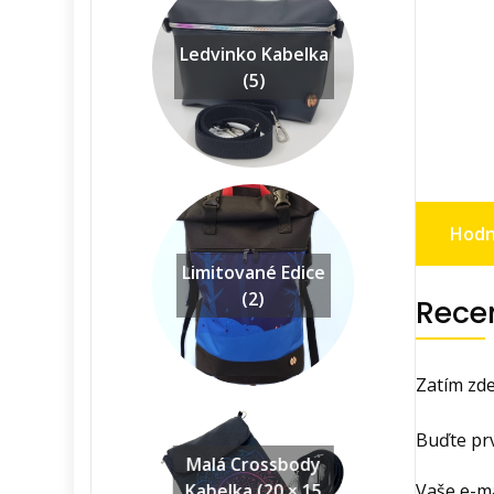
Ledvinko Kabelka
(5)
Hodn
Limitované Edice
(2)
Rece
Zatím zde
Buďte prv
Malá Crossbody
Vaše e-m
Kabelka (20 × 15