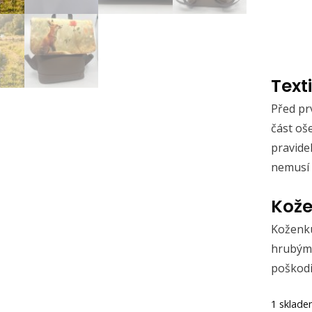
Text
Před pr
část oše
pravide
nemusí 
Kože
Koženku
hrubým
poškodi
1 sklad