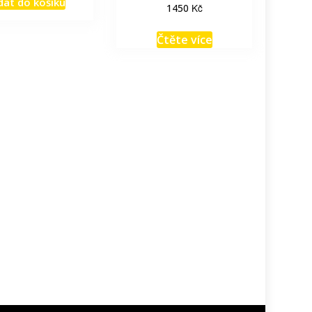
dat do košíku
Kč
1450
Čtěte více