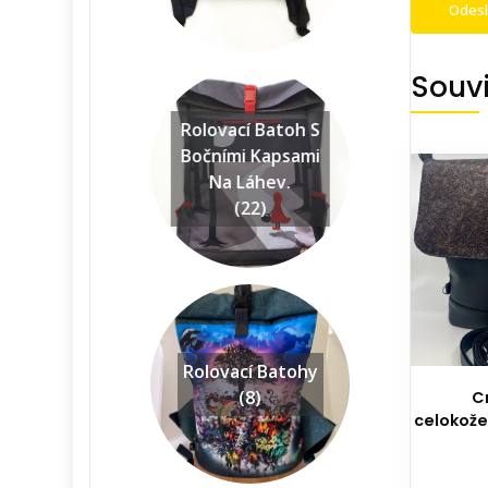
Souvi
Rolovací Batoh S
Bočními Kapsami
Na Láhev.
(22)
Rolovací Batohy
(8)
C
celokože