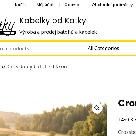
Košík
Můj účet
Obchod
Obchodní podmínky
Kabelky od Katky
Výroba a prodej batohů a kabelek
Crossbody batoh s liškou.
Cro
K
1450
Crossbo