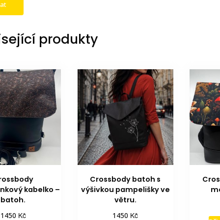
sející produkty
rossbody
Crossbody batoh s
Cros
nkový kabelko –
výšivkou pampelišky ve
mo
batoh.
větru.
Kč
Kč
1450
1450