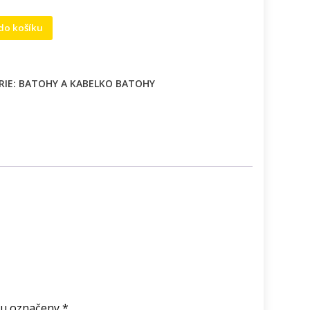
ody
 do košíku
RIE:
BATOHY A KABELKO BATOHY
í
ou označeny
*