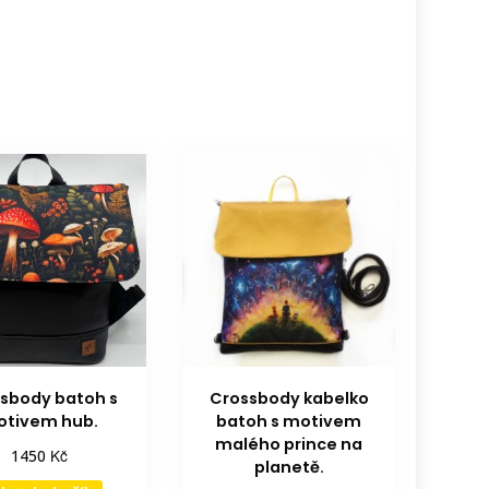
sbody batoh s
Crossbody kabelko
tivem hub.
batoh s motivem
malého prince na
Kč
1450
planetě.