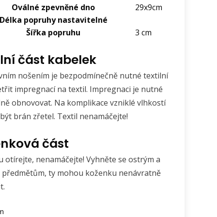
Oválné zpevněné dno
29x9cm
Délka popruhy nastavitelné
Šířka popruhu
3 cm
ilní část kabelek
vním nošením je bezpodmínečně nutné textilní
třit impregnací na textil. Impregnaci je nutné
lně obnovovat. Na komplikace vzniklé vlhkostí
být brán zřetel. Textil nenamáčejte!
nková část
 otírejte, nenamáčejte! Vyhněte se ostrým a
 předmětům, ty mohou koženku nenávratně
t.
em