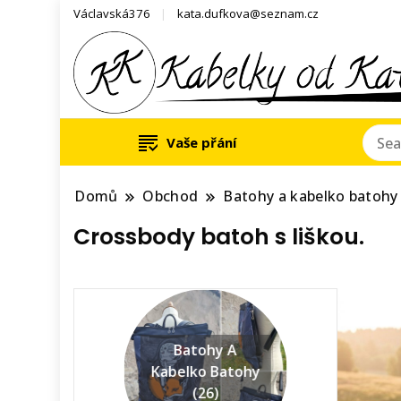
Václavská376
kata.dufkova@seznam.cz
Vaše přání
Domů
Obchod
Batohy a kabelko batohy
Crossbody batoh s liškou.
Batohy A
Kabelko Batohy
(26)