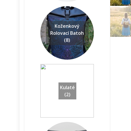
Koženkový
Rolovací Batoh
(8)
Kulaté
(2)