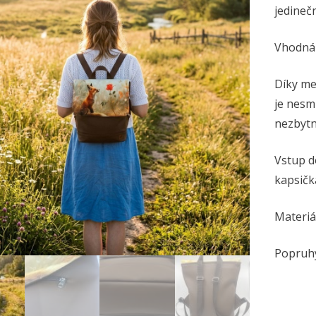
jedineč
Vhodná j
Díky me
je nesm
nezbytn
Vstup d
kapsičk
Materiá
Popruhy