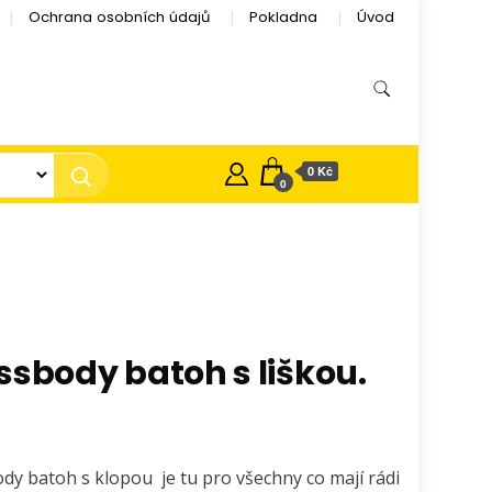
Ochrana osobních údajů
Pokladna
Úvod
0 Kč
0
ssbody batoh s liškou.
č
dy batoh s klopou je tu pro všechny co mají rádi