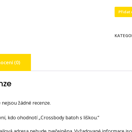
Crossb
Přidat
batoh
s
liškou.
KATEGO
množstv
ocení (0)
nze
 nejsou žádné recenze.
ní, kdo ohodnotí „Crossbody batoh s liškou.“
ailová adresa nebude zveřejněna.
Vyžadované informace js