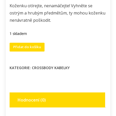
Koženku otírejte, nenamáčejte! Vyhněte se
ostrým a hrubým předmětům, ty mohou koženku
nenávratně poškodit.
1 skladem
Crossbody
Přidat do košíku
kabelka
s
motivem
KATEGORIE:
CROSSBODY KABELKY
malý
princ.
množství
Hodnocení (0)