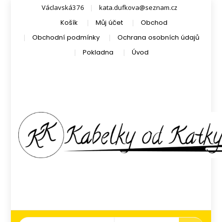
Václavská376
kata.dufkova@seznam.cz
Košík
Můj účet
Obchod
Obchodní podmínky
Ochrana osobních údajů
Pokladna
Úvod