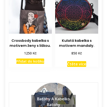
Crossbody kabelka s
Kulatá kabelka s
motivem ženy s liškou.
motivem mandaly.
Kč
Kč
1250
850
Přidat do košíku
Čtěte více
Batohy A Kabelko
Batohy