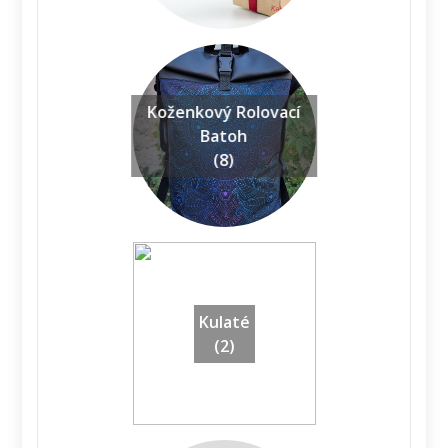
Koženkový Rolovací
Batoh
(8)
Kulaté
(2)