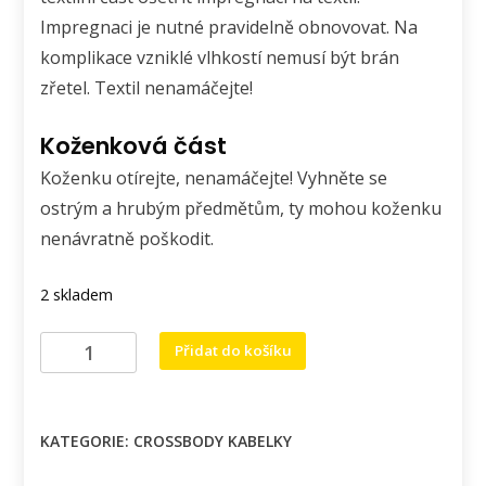
Impregnaci je nutné pravidelně obnovovat. Na
komplikace vzniklé vlhkostí nemusí být brán
zřetel. Textil nenamáčejte!
Koženková část
Koženku otírejte, nenamáčejte! Vyhněte se
ostrým a hrubým předmětům, ty mohou koženku
nenávratně poškodit.
2 skladem
Crossbody
Přidat do košíku
kabelka
s
jemnou
KATEGORIE:
CROSSBODY KABELKY
mandalou.
množství