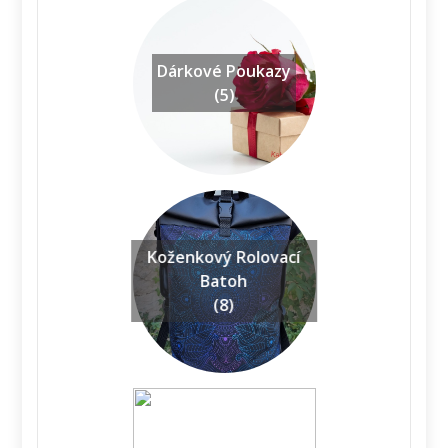
Dárkové Poukazy
(5)
Koženkový Rolovací
Batoh
(8)