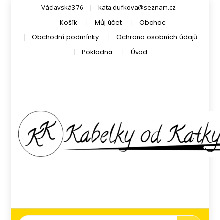
Václavská376
kata.dufkova@seznam.cz
Košík
Můj účet
Obchod
Obchodní podmínky
Ochrana osobních údajů
Pokladna
Úvod