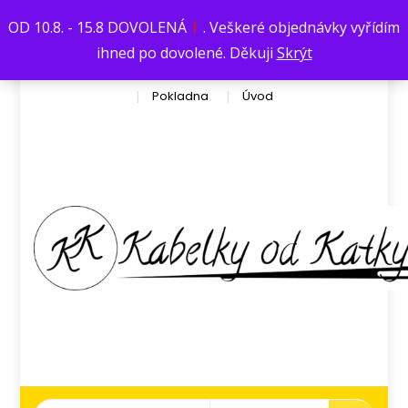
Václavská376
kata.dufkova@seznam.cz
OD 10.8. - 15.8 DOVOLENÁ
. Veškeré objednávky vyřídím
Košík
Můj účet
Obchod
ihned po dovolené. Děkuji
Skrýt
Obchodní podmínky
Ochrana osobních údajů
Pokladna
Úvod