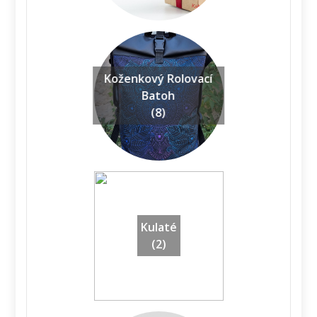
Koženkový Rolovací
Batoh
(8)
Kulaté
(2)