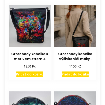
Crossbody kabelka s
Crossbody kabelka
motivem stromu.
výšivka vlčí máky .
Kč
Kč
1250
1150
Přidat do košíku
Přidat do košíku