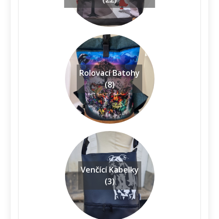
Rolovací Batohy
(8)
Venčící Kabelky
(3)