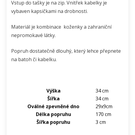
Vstup do tašky je na zip. Vnitřek kabelky je
vybaven kapsičkami na drobnosti.
Materiál je kombinace koženky a zahraniční
nepromokavé látky.
Popruh dostatečně dlouhý, který lehce přepnete
na batoh či kabelku.
Výška
34 cm
Šířka
34 cm
Oválné zpevněné dno
29x9cm
Délka popruhu
170 cm
Šířka popruhu
3 cm