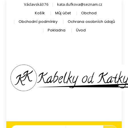
Václavská376
kata.dufkova@seznam.cz
Košík
Můj účet
Obchod
Obchodní podmínky
Ochrana osobních údajů
Pokladna
Úvod