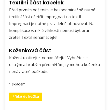
Textilní část kabelek
Před prvním nošením je bezpodmínečně nutné
textilní část ošetřit impregnací na textil.
Impregnaci je nutné pravidelně obnovovat. Na
komplikace vzniklé vlhkostí nemusí být brán
zřetel. Textil nenamáčejte!
Koženková část
Koženku otírejte, nenamáčejte! Vyhněte se
ostrým a hrubým předmětům, ty mohou koženku
nenávratně poškodit.
1 skladem
Crossbody
Přidat do košíku
kabelko
batoh