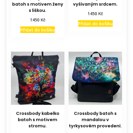
batoh s motivem ženy
vyšívaným srdcem.
s liškou.
Kč
1450
Kč
1450
Přidat do košíku
Přidat do košíku
Crossbody kabelko
Crossbody batoh s
batoh s motivem
mandalou v
stromu.
tyrkysovém provedení.