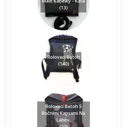
Malé Kabelky - Kaila
(13)
Rolovací Batoh
(140)
Rolovací Batoh S
Bočními Kapsami Na
Láhev.
(22)