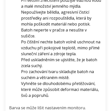
Při větším znečištění použijte vlažnou vodu
a malé množství jemného mýdla.
Nepoužívejte bělidla, agresivní čisticí
prostředky ani rozpouštědla, která by
mohla poškodit materiál nebo potisk.
Batoh neperte v pračce a nesušte v
sušičce.
Po čištění nechte batoh volně uschnout na
vzduchu při pokojové teplotě, mimo přímé
sluneční záření a zdroje tepla.
Před uskladněním se ujistěte, že je batoh
zcela suchý.
Pro zachování tvaru skladujte batoh na
suchém a větraném místě.
Vyhněte se dlouhodobému přetěžování,
které může způsobit deformaci materiálu,
švů a popruhů.
Barva se může lišit nastavením monitoru.