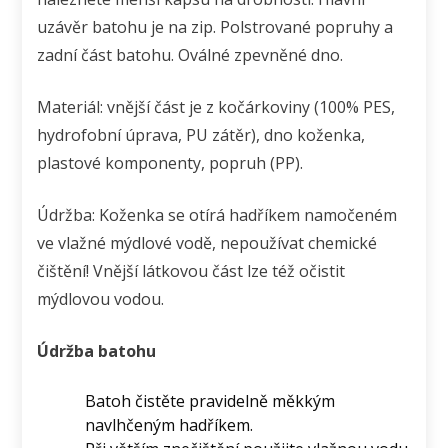
uzávěr batohu je na zip. Polstrované popruhy a
zadní část batohu. Oválné zpevněné dno.
Materiál: vnější část je z kočárkoviny (100% PES,
hydrofobní úprava, PU zátěr), dno koženka,
plastové komponenty, popruh (PP).
Údržba: Koženka se otírá hadříkem namočeném
ve vlažné mýdlové vodě, nepoužívat chemické
čištění! Vnější látkovou část lze též očistit
mýdlovou vodou.
Údržba batohu
Batoh čistěte pravidelně měkkým
navlhčeným hadříkem.