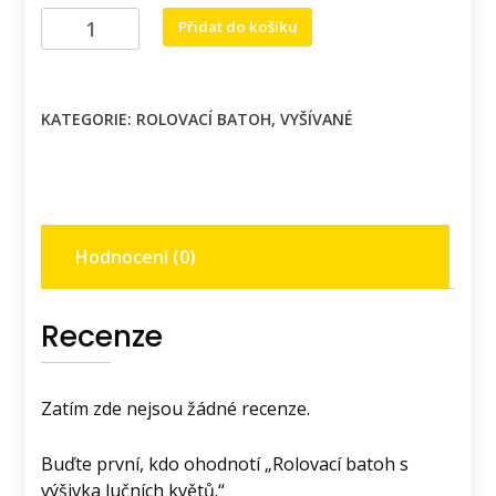
Rolovací
Přidat do košíku
batoh
s
výšivka
KATEGORIE:
ROLOVACÍ BATOH
,
VYŠÍVANÉ
lučních
květů.
množství
Hodnocení (0)
Recenze
Zatím zde nejsou žádné recenze.
Buďte první, kdo ohodnotí „Rolovací batoh s
výšivka lučních květů.“