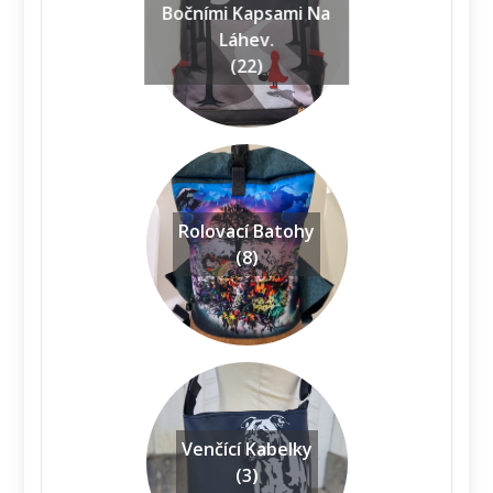
Bočními Kapsami Na
Láhev.
(22)
Rolovací Batohy
(8)
Venčící Kabelky
(3)