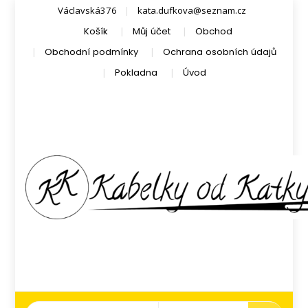
Václavská376
kata.dufkova@seznam.cz
Košík
Můj účet
Obchod
Obchodní podmínky
Ochrana osobních údajů
Pokladna
Úvod