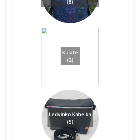
(8)
Kulaté
(2)
Ledvinko Kabelka
(5)