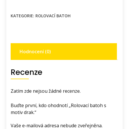
s
motiv
KATEGORIE:
ROLOVACÍ BATOH
drak.
množství
Hodnocení (0)
Recenze
Zatím zde nejsou žádné recenze.
Buďte první, kdo ohodnotí „Rolovací batoh s
motiv drak.“
Vaše e-mailová adresa nebude zveřejněna.