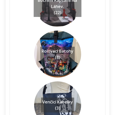
Bočními Kapsami Na
Láhev.
(22)
Rolovací Batohy
(8)
Venčící Kabelky
(3)