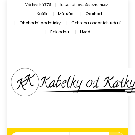
Václavská376
kata.dufkova@seznam.cz
Košík
Můj účet
Obchod
Obchodní podmínky
Ochrana osobních údajů
Pokladna
Úvod