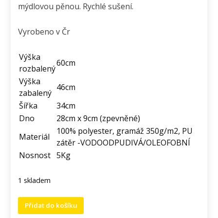
mýdlovou pěnou. Rychlé sušení.
Vyrobeno v Čr
Výška
60cm
rozbalený
Výška
46cm
zabalený
Šířka
34cm
Dno
28cm x 9cm (zpevněné)
100% polyester, gramáž 350g/m2, PU
Materiál
zátěr -VODOODPUDIVÁ/OLEOFOBNÍ
Nosnost
5Kg
1 skladem
Rolovací
Přidat do košíku
batoh