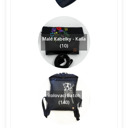
Malé Kabelky - Kaila
(10)
Rolovací Batoh
(140)