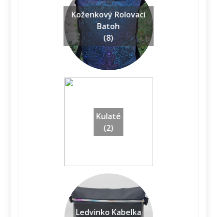
Koženkový Rolovací
Batoh
(8)
Kulaté
(2)
Ledvinko Kabelka