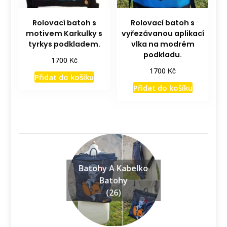
Rolovací batoh s
Rolovací batoh s
motivem Karkulky s
vyřezávanou aplikací
tyrkys podkladem.
vlka na modrém
podkladu.
Kč
1700
Kč
1700
Přidat do košíku
Přidat do košíku
Batohy A Kabelko
Batohy
(26)