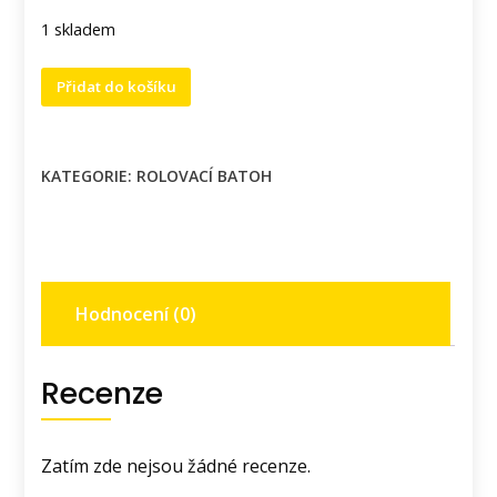
1 skladem
Rolovací
Přidat do košíku
batoh
s
motivem
KATEGORIE:
ROLOVACÍ BATOH
jezevce.
množství
Hodnocení (0)
Recenze
Zatím zde nejsou žádné recenze.