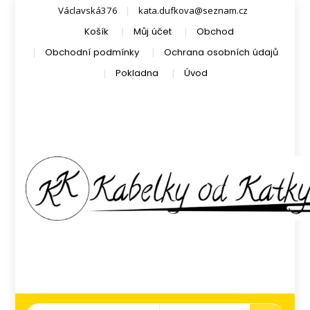
Václavská376
kata.dufkova@seznam.cz
Košík
Můj účet
Obchod
Obchodní podmínky
Ochrana osobních údajů
Pokladna
Úvod