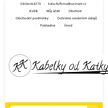
Václavská376
kata.dufkova@seznam.cz
Košík
Můj účet
Obchod
Obchodní podmínky
Ochrana osobních údajů
Pokladna
Úvod