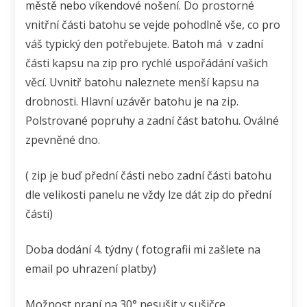
městě nebo víkendové nošení. Do prostorné
vnitřní části batohu se vejde pohodlně vše, co pro
váš typický den potřebujete. Batoh má v zadní
části kapsu na zip pro rychlé uspořádání vašich
věcí. Uvnitř batohu naleznete menší kapsu na
drobnosti. Hlavní uzávěr batohu je na zip.
Polstrované popruhy a zadní část batohu. Oválné
zpevněné dno.
( zip je buď přední části nebo zadní části batohu
dle velikosti panelu ne vždy lze dát zip do přední
části)
Doba dodání 4. týdny ( fotografii mi zašlete na
email po uhrazení platby)
Možnost praní na 30°,nesušit v sušičce.