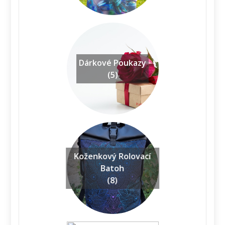
Dárkové Poukazy
(5)
Koženkový Rolovací
Batoh
(8)