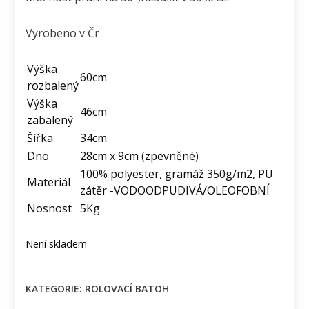
Vyrobeno v Čr
Výška
60cm
rozbalený
Výška
46cm
zabalený
Šířka
34cm
Dno
28cm x 9cm (zpevněné)
100% polyester, gramáž 350g/m2, PU
Materiál
zátěr -VODOODPUDIVÁ/OLEOFOBNÍ
Nosnost
5Kg
Není skladem
KATEGORIE:
ROLOVACÍ BATOH