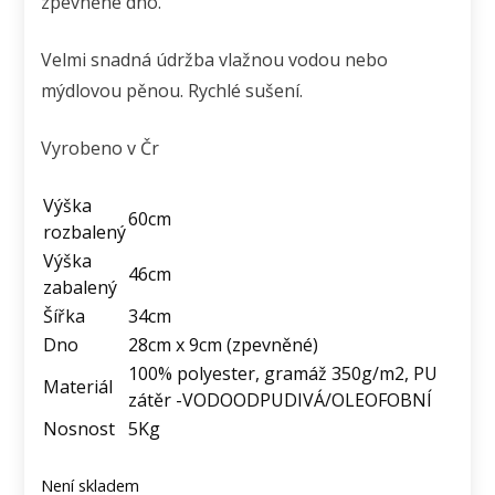
zpevněné dno.
Velmi snadná údržba vlažnou vodou nebo
mýdlovou pěnou. Rychlé sušení.
Vyrobeno v Čr
Výška
60cm
rozbalený
Výška
46cm
zabalený
Šířka
34cm
Dno
28cm x 9cm (zpevněné)
100% polyester, gramáž 350g/m2, PU
Materiál
zátěr -VODOODPUDIVÁ/OLEOFOBNÍ
Nosnost
5Kg
Není skladem