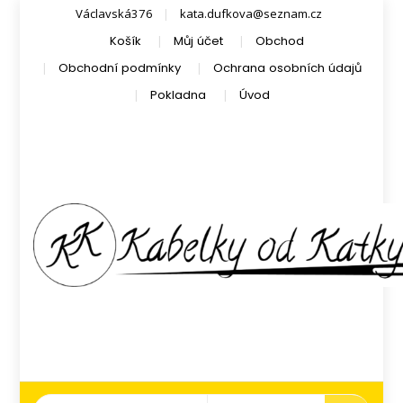
Václavská376
kata.dufkova@seznam.cz
Košík
Můj účet
Obchod
Obchodní podmínky
Ochrana osobních údajů
Pokladna
Úvod