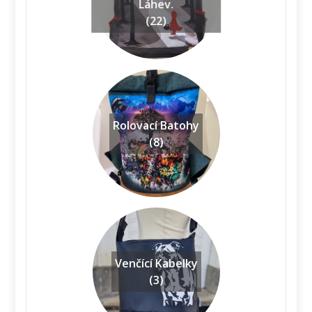
Láhev.
(22)
Rolovací Batohy
(8)
Venčící Kabelky
(3)