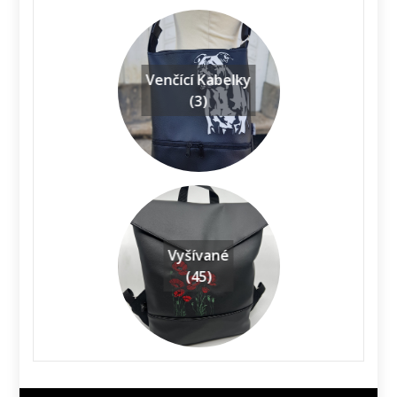
Venčící Kabelky
(3)
Vyšívané
(45)