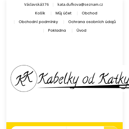
Václavská376
kata.dufkova@seznam.cz
Košík
Můj účet
Obchod
Obchodní podmínky
Ochrana osobních údajů
Pokladna
Úvod