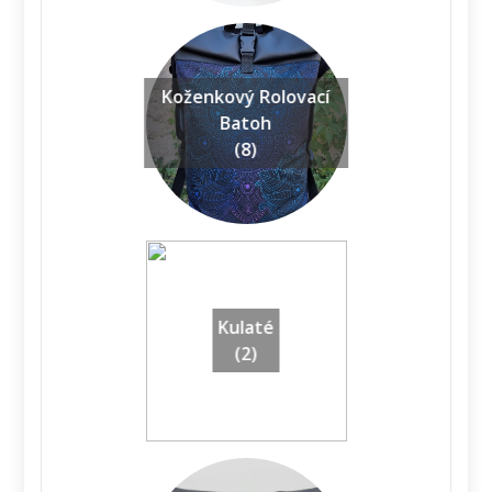
Koženkový Rolovací
Batoh
(8)
Kulaté
(2)