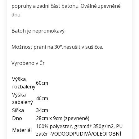
popruhy a zadní část batohu. Oválné zpevněné
dno.
Batoh je nepromokavý.
Možnost praní na 30°,nesušit v sušičce.
Vyrobeno v Čr
Výška
60cm
rozbalený
Výška
46cm
zabalený
Šířka
34cm
Dno
28cm x 9cm (zpevněné)
100% polyester, gramáž 350g/m2, PU
Materiál
zátěr -VODOODPUDIVÁ/OLEOFOBNÍ