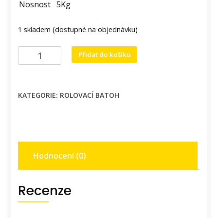
Nosnost
5Kg
1 skladem (dostupné na objednávku)
Rolovací
Přidat do košíku
batoh
s
motivem
KATEGORIE:
ROLOVACÍ BATOH
barevného
stromu.
množství
Hodnocení (0)
Recenze