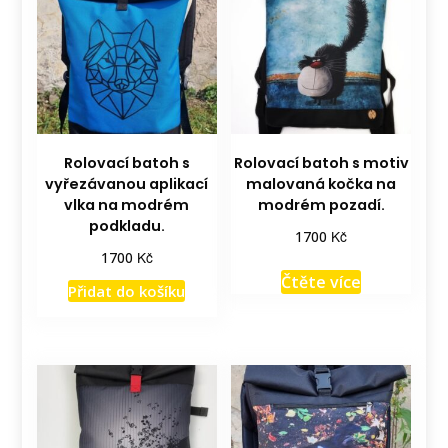
Rolovací batoh s
Rolovací batoh s motiv
vyřezávanou aplikací
malovaná kočka na
vlka na modrém
modrém pozadí.
podkladu.
Kč
1700
Kč
1700
Čtěte více
Přidat do košíku