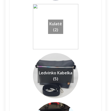
Kulaté
(2)
Ledvinko Kabelka
(5)