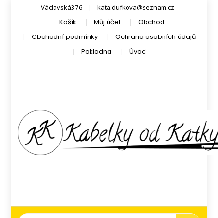
Václavská376
kata.dufkova@seznam.cz
Košík
Můj účet
Obchod
Obchodní podmínky
Ochrana osobních údajů
Pokladna
Úvod