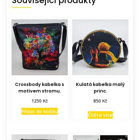
Související produkty
Crossbody kabelka s
Kulatá kabelka malý
motivem stromu.
princ.
Kč
Kč
1250
850
Přidat do košíku
Čtěte více