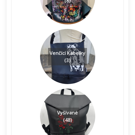
(8)
Venčící Kabelky
(3)
Vyšívané
(48)