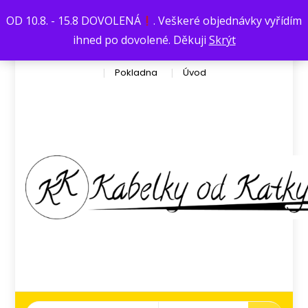
Václavská376
kata.dufkova@seznam.cz
OD 10.8. - 15.8 DOVOLENÁ
. Veškeré objednávky vyřídím
Košík
Můj účet
Obchod
ihned po dovolené. Děkuji
Skrýt
Obchodní podmínky
Ochrana osobních údajů
Pokladna
Úvod