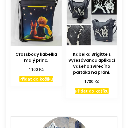
Crossbody kabelka
Kabelka Brigitte s
malý princ.
vyřezávanou aplikací
vašeho zvířecího
Kč
1100
parťáka na přání.
Přidat do košíku
Kč
1700
Přidat do košíku