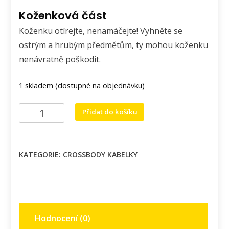
Koženková část
Koženku otírejte, nenamáčejte! Vyhněte se
ostrým a hrubým předmětům, ty mohou koženku
nenávratně poškodit.
1 skladem (dostupné na objednávku)
Krásná
Přidat do košíku
kabelka
s
vlčími
KATEGORIE:
CROSSBODY KABELKY
máky
-
Diana
množství
Hodnocení (0)