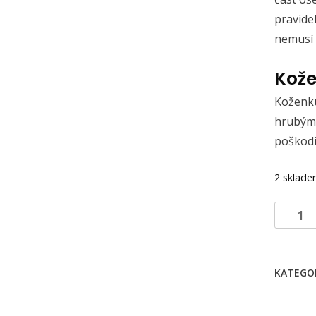
pravide
nemusí 
Kože
Koženku
hrubým
poškodi
2 sklad
Crossb
kabelka
Kaila
s
KATEGO
výšivko
modrýc
květů.