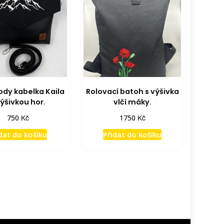
dy kabelka Kaila
Rolovací batoh s výšivka
výšivkou hor.
vlčí máky.
Kč
Kč
750
1750
dat do košíku
Přidat do košíku