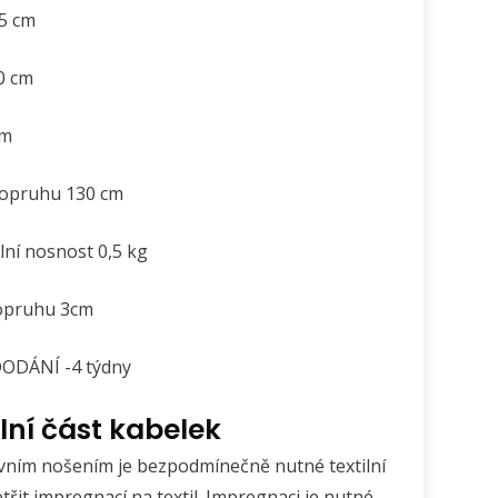
5 cm
0 cm
cm
popruhu 130 cm
ní nosnost 0,5 kg
popruhu 3cm
ODÁNÍ -4 týdny
ilní část kabelek
vním nošením je bezpodmínečně nutné textilní
třit impregnací na textil. Impregnaci je nutné