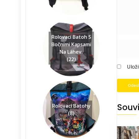
Rolovací Batoh S
Bočními Kapsami
Na Láhev.
(22)
Ulož
Souvi
Rolovací Batohy
(8)