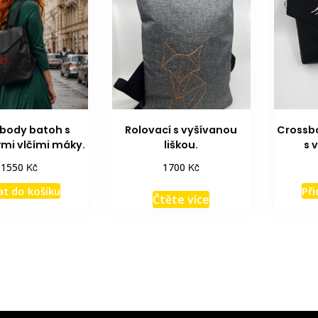
body batoh s
Rolovací s vyšívanou
Crossbo
mi vlčími máky.
liškou.
s 
Kč
Kč
1550
1700
at do košíku
Při
Čtěte více