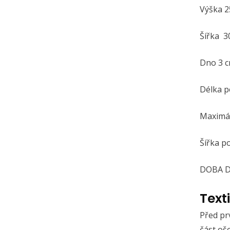
Výška 2
Šířka 3
Dno 3 
Délka 
Maximál
Šířka 
DOBA D
Text
Před pr
část oše