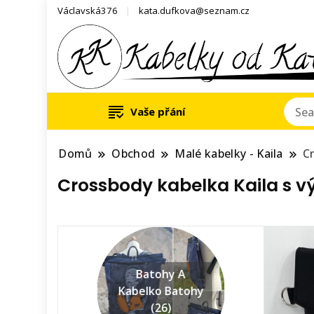
Václavská376
kata.dufkova@seznam.cz
Vaše přání
Domů
Obchod
Malé kabelky - Kaila
C
Crossbody kabelka Kaila s v
Batohy A
Kabelko Batohy
(26)