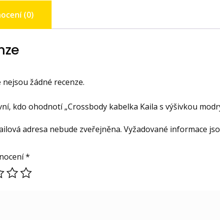
množstv
ocení (0)
nze
 nejsou žádné recenze.
ní, kdo ohodnotí „Crossbody kabelka Kaila s výšivkou modr
ailová adresa nebude zveřejněna.
Vyžadované informace js
nocení
*