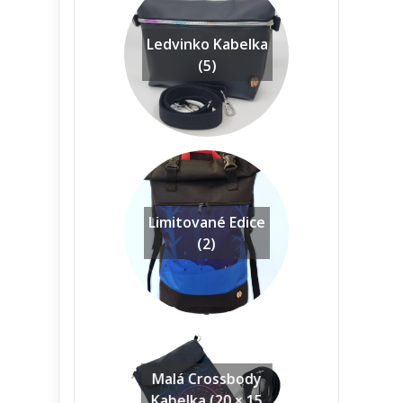
Ledvinko Kabelka
(5)
Limitované Edice
(2)
Malá Crossbody
Kabelka (20 × 15