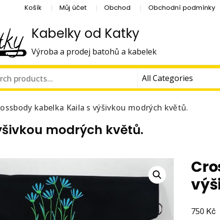
Košík
Můj účet
Obchod
Obchodní podmínky
Kabelky od Katky
Výroba a prodej batohů a kabelek
rossbody kabelka Kaila s výšivkou modrých květů.
ýšivkou modrých květů.
Cro
výš
Kč
750