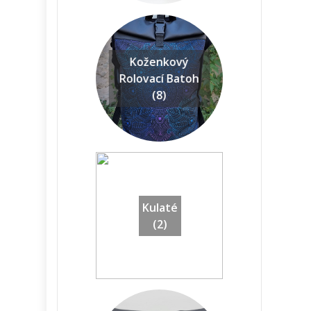
Koženkový
Rolovací Batoh
(8)
Kulaté
(2)