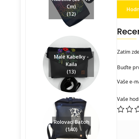
Cm)
Hodn
(12)
Rece
Zatím zde
Malé Kabelky -
Kaila
Buďte prv
(13)
Vaše e-m
Vaše hod
Rolovací Batoh
(140)