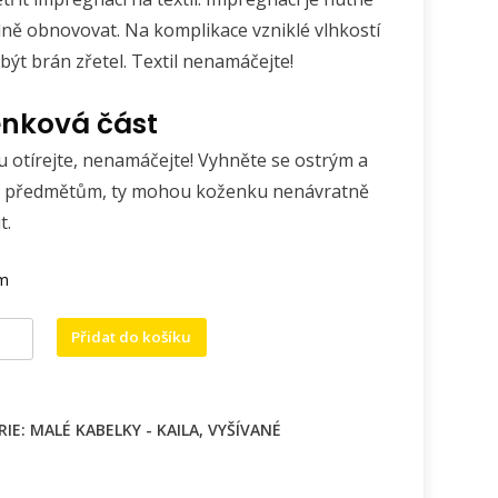
lně obnovovat. Na komplikace vzniklé vlhkostí
být brán zřetel. Textil nenamáčejte!
nková část
 otírejte, nenamáčejte! Vyhněte se ostrým a
 předmětům, ty mohou koženku nenávratně
t.
em
ody
Přidat do košíku
RIE:
MALÉ KABELKY - KAILA
,
VYŠÍVANÉ
u
h