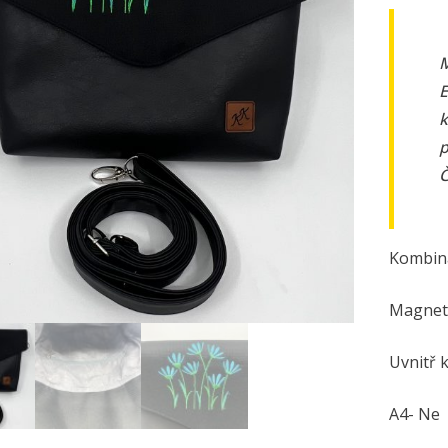
M
E
k
p
Č
Kombina
Magneti
Uvnitř 
A4- Ne