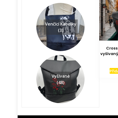
Venčící Kabelky
(3)
Cross
vyšívaný
Přid
Vyšívané
(48)