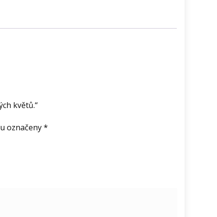
í
ých květů.“
ou označeny
*