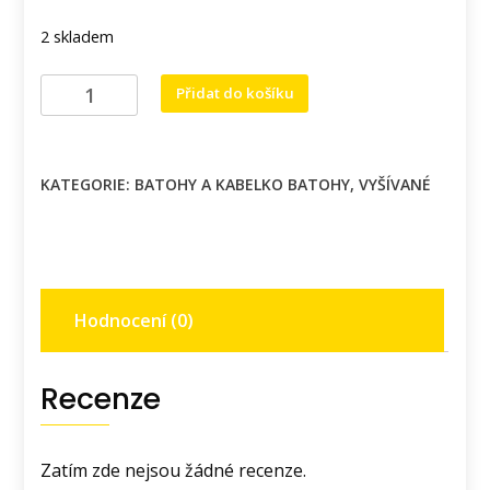
2 skladem
Crossbody
Přidat do košíku
batoh
s
výšivkou
KATEGORIE:
BATOHY A KABELKO BATOHY
,
VYŠÍVANÉ
pampelišky
ve
větru.
množství
Hodnocení (0)
Recenze
Zatím zde nejsou žádné recenze.