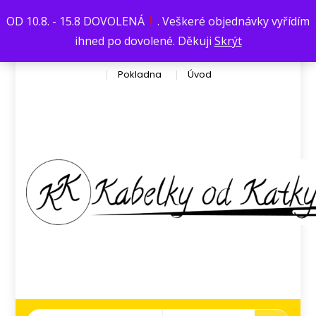
Václavská376
kata.dufkova@seznam.cz
OD 10.8. - 15.8 DOVOLENÁ
. Veškeré objednávky vyřídím
Košík
Můj účet
Obchod
ihned po dovolené. Děkuji
Skrýt
Obchodní podmínky
Ochrana osobních údajů
Pokladna
Úvod