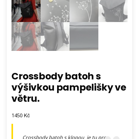
Crossbody batoh s
výšivkou pampelišky ve
větru.
Kč
1450
Crossbody batoh s klopou je tu pro