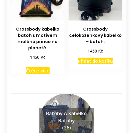
Crossbody kabelko
Crossbody
batoh s motivem
celokoženkový kabelko
malého prince na
– batoh.
planetě.
Kč
1450
Kč
1450
Přidat do košíku
Čtěte více
Batohy A Kabelko
Batohy
(26)