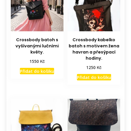
Crossbody batoh s
Crossbody kabelko
vyšívanými lučními
batoh s motivem žena
květy.
havran a přesýpací
hodiny.
Kč
1550
Kč
1250
Přidat do košíku
Přidat do košíku