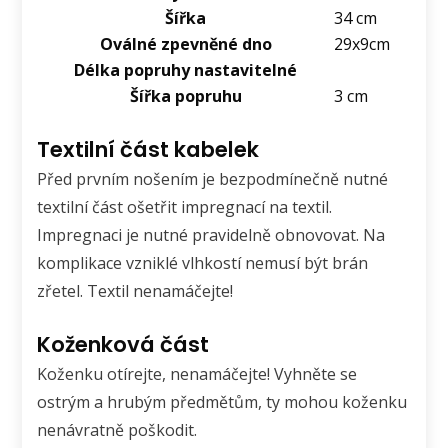
Šířka
34 cm
Oválné zpevněné dno
29x9cm
Délka popruhy nastavitelné
Šířka popruhu
3 cm
Textilní část kabelek
Před prvním nošením je bezpodmínečně nutné
textilní část ošetřit impregnací na textil.
Impregnaci je nutné pravidelně obnovovat. Na
komplikace vzniklé vlhkostí nemusí být brán
zřetel. Textil nenamáčejte!
Koženková část
Koženku otírejte, nenamáčejte! Vyhněte se
ostrým a hrubým předmětům, ty mohou koženku
nenávratně poškodit.