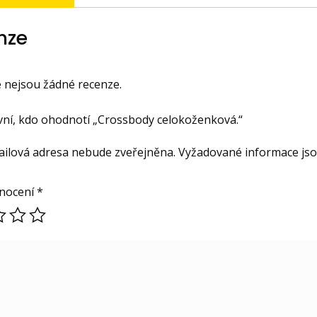
nze
 nejsou žádné recenze.
vní, kdo ohodnotí „Crossbody celokoženková.“
ailová adresa nebude zveřejněna.
Vyžadované informace js
nocení
*