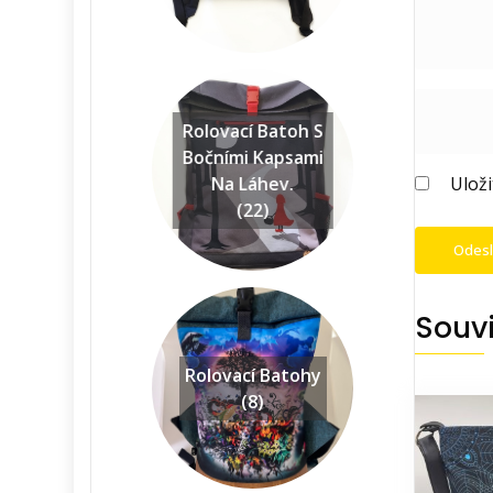
Rolovací Batoh S
Bočními Kapsami
Na Láhev.
Ulož
(22)
Souvi
Rolovací Batohy
(8)