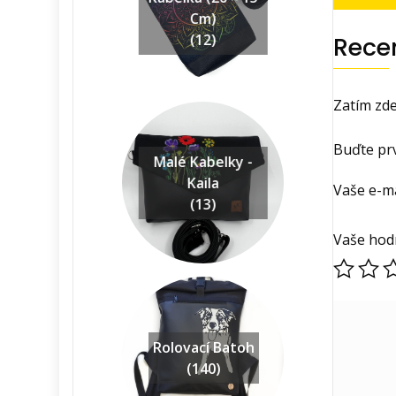
Cm)
(12)
Rece
Zatím zde
Buďte pr
Malé Kabelky -
Kaila
Vaše e-m
(13)
Vaše hod
Rolovací Batoh
(140)