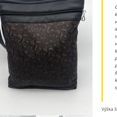
C
k
v
i
n
v
k
p
p
š
k
s
Výška 