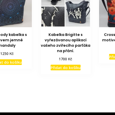
ody kabelka s
Kabelka Brigitte s
Cross
ivem jemné
vyřezávanou aplikací
motiv
mandaly
vašeho zvířecího parťáka
na přání.
Kč
1250
Při
Kč
1700
at do košíku
Přidat do košíku