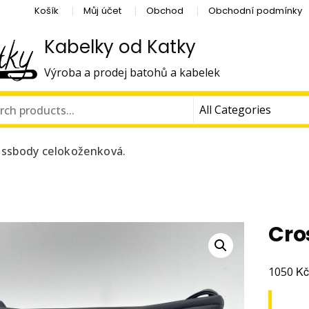
Košík
Můj účet
Obchod
Obchodní podmínky
Kabelky od Katky
Výroba a prodej batohů a kabelek
ossbody celokoženková.
Cro
K
1050