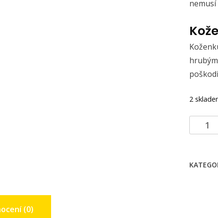
nemusí 
Kože
Koženku
hrubým
poškodi
2 sklad
Crossb
celokož
množstv
KATEGO
ocení (0)