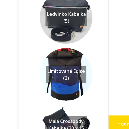
Ledvinko Kabelka
(5)
Limitované Edice
(2)
Malá Crossbody
Hodn
Kabelka (20 × 15