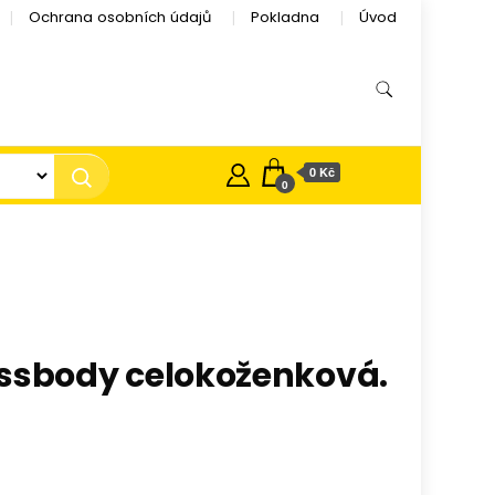
Ochrana osobních údajů
Pokladna
Úvod
0 Kč
0
ssbody celokoženková.
č