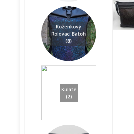
Koženkový
Rolovací Batoh
(8)
Kulaté
(2)