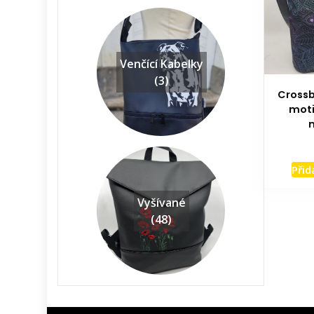
Venčící Kabelky
(3)
Crossb
mot
Přid
Vyšívané
(48)