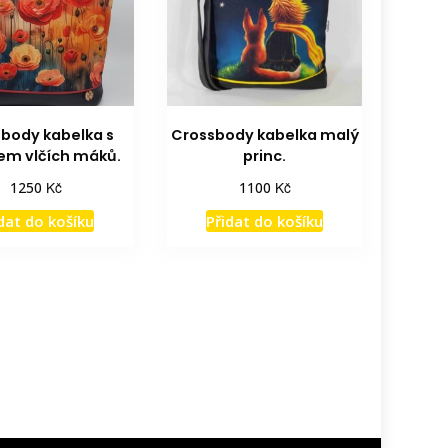
body kabelka s
Crossbody kabelka malý
em vlčích máků.
princ.
Kč
Kč
1250
1100
dat do košíku
Přidat do košíku