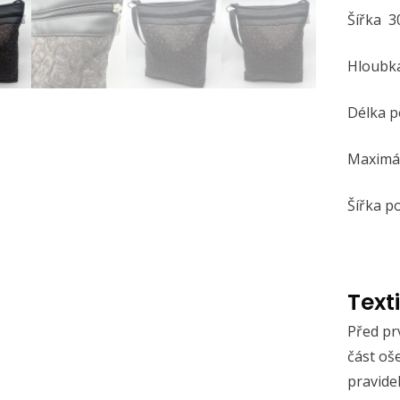
Šířka 
Hloubk
Délka 
Maximál
Šířka 
Text
Před pr
část oše
pravide