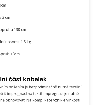
30cm
a 3 cm
popruhu 130 cm
ní nosnost 1,5 kg
popruhu 3cm
ilní část kabelek
vním nošením je bezpodmínečně nutné textilní
třit impregnací na textil. Impregnaci je nutné
lně obnovovat. Na komplikace vzniklé vlhkostí