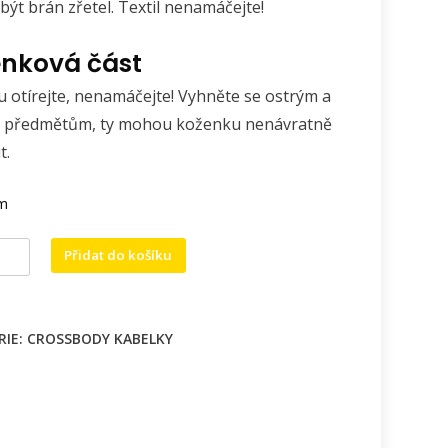
být brán zřetel. Textil nenamáčejte!
nková část
 otírejte, nenamáčejte! Vyhněte se ostrým a
 předmětům, ty mohou koženku nenávratně
t.
em
ody
Přidat do košíku
enková.
í
RIE:
CROSSBODY KABELKY