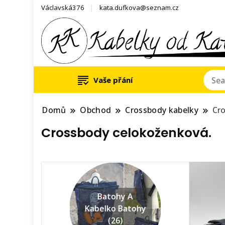
Václavská376
kata.dufkova@seznam.cz
Vaše přání
Domů
Obchod
Crossbody kabelky
Cr
Crossbody celokoženková.
Batohy A
Kabelko Batohy
(26)