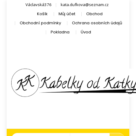
Václavská376
kata.dufkova@seznam.cz
Košík
Můj účet
Obchod
Obchodní podmínky
Ochrana osobních údajů
Pokladna
Úvod