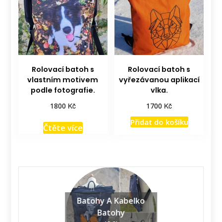
Rolovací batoh s
Rolovací batoh s
vlastním motivem
vyřezávanou aplikací
podle fotografie.
vlka.
Kč
Kč
1800
1700
Přidat do košíku
Čtěte více
Batohy A Kabelko
Batohy