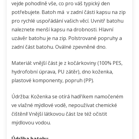
vejde pohodlně vše, co pro váš typický den
potřebujete. Batoh má v zadní části kapsu na zip
pro rychlé uspořádání vašich věcí. Uvnitř batohu
naleznete menší kapsu na drobnosti. Hlavní
uzávěr batohu je na zip. Polstrované popruhy a
zadní část batohu. Oválné zpevněné dno.
Materiál: vnější část je z kočárkoviny (100% PES,
hydrofobní úprava, PU zátěr), dno koženka,
plastové komponenty, popruh (PP).
Údržba: Koženka se otírá hadříkem namočeném
ve vlažné mýdlové vodě, nepoužívat chemické
čištění! Vnější látkovou část lze též očistit
mýdlovou vodou.
Údržba batohu