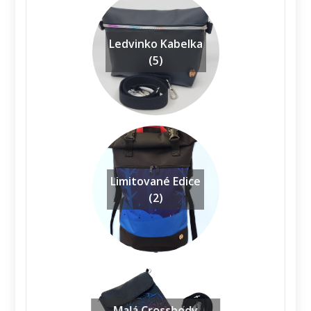
Ledvinko Kabelka
(5)
Limitované Edice
(2)
Malá Crossbody