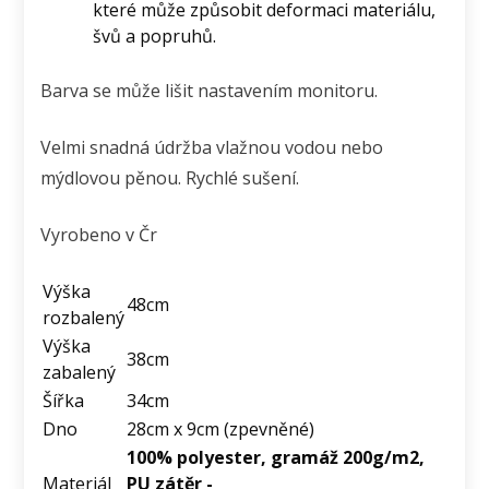
které může způsobit deformaci materiálu,
švů a popruhů.
Barva se může lišit nastavením monitoru.
Velmi snadná údržba vlažnou vodou nebo
mýdlovou pěnou. Rychlé sušení.
Vyrobeno v Čr
Výška
48cm
rozbalený
Výška
38cm
zabalený
Šířka
34cm
Dno
28cm x 9cm (zpevněné)
100% polyester, gramáž 200g/m2,
Materiál
PU zátěr -