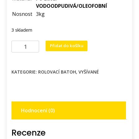
VODOODPUDIVÁ/OLEOFOBNÍ
Nosnost
3kg
3 skladem
Menší
Přidat do košíku
rolovací
batoh
s
KATEGORIE:
ROLOVACÍ BATOH
,
VYŠÍVANÉ
výšivka
luční
květy
na
tyrkys
Hodnocení (0)
podkladu.
množství
Recenze