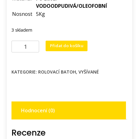
VODOODPUDIVÁ/OLEOFOBNÍ
Nosnost
5Kg
3 skladem
Rolovací
Přidat do košíku
batoh
s
výšivka
KATEGORIE:
ROLOVACÍ BATOH
,
VYŠÍVANÉ
Fénix
na
tmavě
šedém
podkladu.
Hodnocení (0)
množství
Recenze