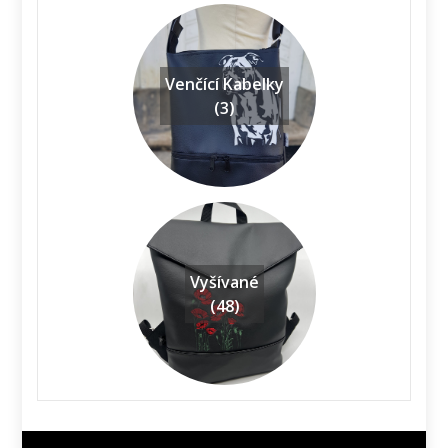
Venčící Kabelky
(3)
Vyšívané
(48)