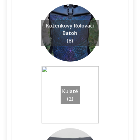
Koženkový Rolovací
Batoh
(8)
Kulaté
(2)