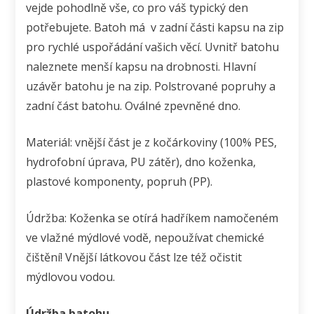
vejde pohodlně vše, co pro váš typický den
potřebujete. Batoh má v zadní části kapsu na zip
pro rychlé uspořádání vašich věcí. Uvnitř batohu
naleznete menší kapsu na drobnosti. Hlavní
uzávěr batohu je na zip. Polstrované popruhy a
zadní část batohu. Oválné zpevněné dno.
Materiál: vnější část je z kočárkoviny (100% PES,
hydrofobní úprava, PU zátěr), dno koženka,
plastové komponenty, popruh (PP).
Údržba: Koženka se otírá hadříkem namočeném
ve vlažné mýdlové vodě, nepoužívat chemické
čištění! Vnější látkovou část lze též očistit
mýdlovou vodou.
Údržba batohu