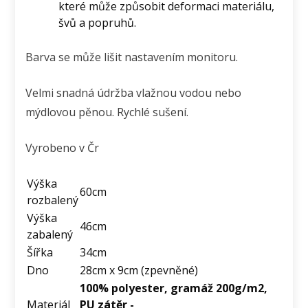
které může způsobit deformaci materiálu,
švů a popruhů.
Barva se může lišit nastavením monitoru.
Velmi snadná údržba vlažnou vodou nebo
mýdlovou pěnou. Rychlé sušení.
Vyrobeno v Čr
Výška
60cm
rozbalený
Výška
46cm
zabalený
Šířka
34cm
Dno
28cm x 9cm (zpevněné)
100% polyester, gramáž 200g/m2,
Materiál
PU zátěr -