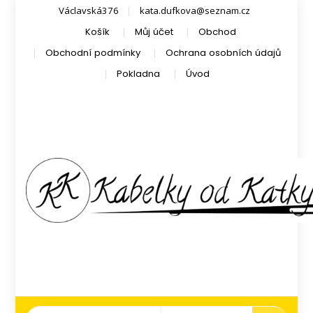
Václavská376
kata.dufkova@seznam.cz
Košík
Můj účet
Obchod
Obchodní podmínky
Ochrana osobních údajů
Pokladna
Úvod