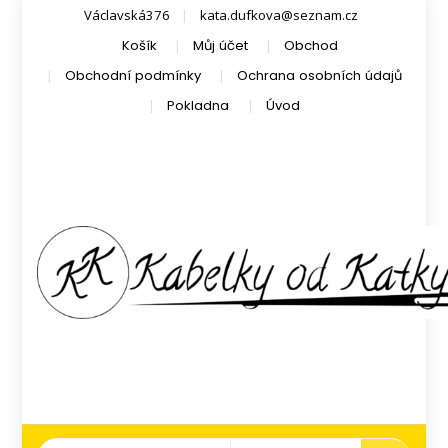
Václavská376
kata.dufkova@seznam.cz
Košík
Můj účet
Obchod
Obchodní podmínky
Ochrana osobních údajů
Pokladna
Úvod