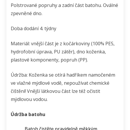
Polstrované popruhy a zadní část batohu. Oválné
zpevněné dno.
Doba dodání 4. týdny
Materiál: vnější část je z kočárkoviny (100% PES,
hydrofobní úprava, PU zátěr), dno koženka,
plastové komponenty, popruh (PP).
Údržba: Koženka se otírá hadříkem namočeném
ve vlažné mýdlové vodě, nepoužívat chemické
čištění! Vnější látkovou část lze též očistit
mýdlovou vodou.
Údržba batohu
Batoh čistěte pravidelně měkkým