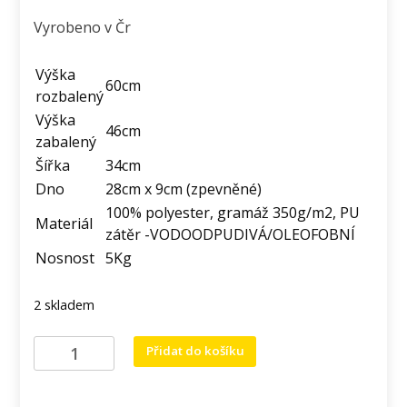
Vyrobeno v Čr
Výška
60cm
rozbalený
Výška
46cm
zabalený
Šířka
34cm
Dno
28cm x 9cm (zpevněné)
100% polyester, gramáž 350g/m2, PU
Materiál
zátěr -VODOODPUDIVÁ/OLEOFOBNÍ
Nosnost
5Kg
2 skladem
Rolovací
Přidat do košíku
batoh
s