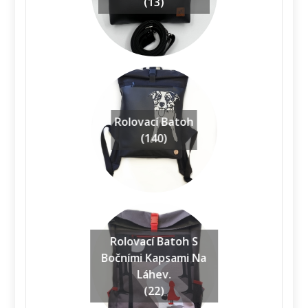
(13)
Rolovací Batoh
(140)
Rolovací Batoh S
Bočními Kapsami Na
Láhev.
(22)