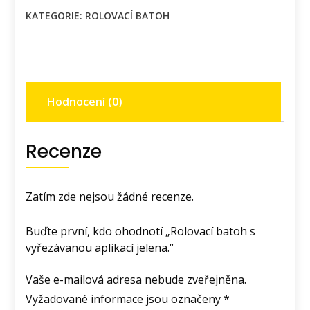
vyřezávanou
KATEGORIE:
ROLOVACÍ BATOH
aplikací
jelena.
množství
Hodnocení (0)
Recenze
Zatím zde nejsou žádné recenze.
Buďte první, kdo ohodnotí „Rolovací batoh s
vyřezávanou aplikací jelena.“
Vaše e-mailová adresa nebude zveřejněna.
Vyžadované informace jsou označeny
*