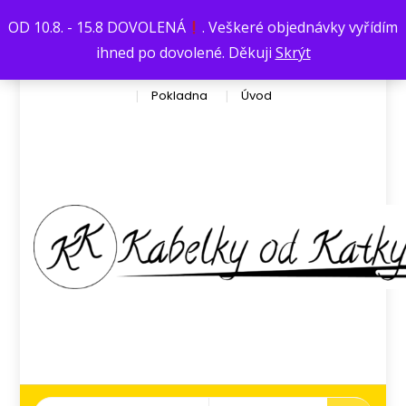
Václavská376
kata.dufkova@seznam.cz
OD 10.8. - 15.8 DOVOLENÁ
. Veškeré objednávky vyřídím
Košík
Můj účet
Obchod
ihned po dovolené. Děkuji
Skrýt
Obchodní podmínky
Ochrana osobních údajů
Pokladna
Úvod