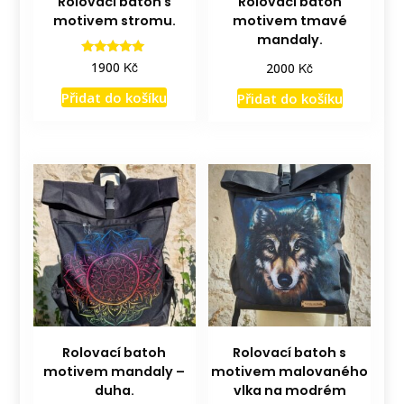
Rolovací batoh s
Rolovací batoh
motivem stromu.
motivem tmavé
mandaly.
Hodnocení
Kč
Kč
1900
2000
5.00
z 5
Přidat do košíku
Přidat do košíku
Rolovací batoh
Rolovací batoh s
motivem mandaly –
motivem malovaného
duha.
vlka na modrém