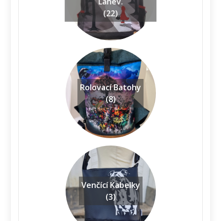
Láhev.
(22)
Rolovací Batohy
(8)
Venčící Kabelky
(3)