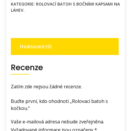
KATEGORIE:
ROLOVACÍ BATOH S BOČNÍMI KAPSAMI NA
množství
LÁHEV.
Hodnocení (0)
Recenze
Zatím zde nejsou žádné recenze.
Buďte první, kdo ohodnotí „Rolovací batoh s
kočkou.“
Vaše e-mailová adresa nebude zveřejněna.
Vyžadované informace jsou označeny
*