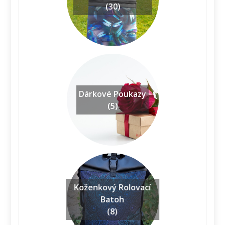
(30)
Dárkové Poukazy
(5)
Koženkový Rolovací
Batoh
(8)