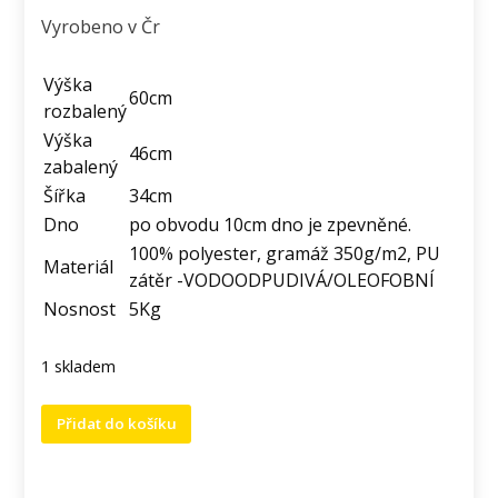
Vyrobeno v Čr
Výška
60cm
rozbalený
Výška
46cm
zabalený
Šířka
34cm
Dno
po obvodu 10cm dno je zpevněné.
100% polyester, gramáž 350g/m2, PU
Materiál
zátěr -VODOODPUDIVÁ/OLEOFOBNÍ
Nosnost
5Kg
1 skladem
Rolovací
Přidat do košíku
batoh
s
kočkou.