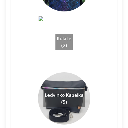
Kulaté
(2)
Ledvinko Kabelka
(5)