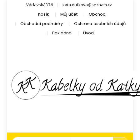
Václavská376
kata.dufkova@seznam.cz
Košík
Můj účet
Obchod
Obchodní podmínky
Ochrana osobních údajů
Pokladna
Úvod