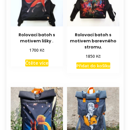
Rolovací batoh s
Rolovací batoh s
motivem lišky .
motivem barevného
stromu.
Kč
1700
Kč
1850
Čtěte více
Přidat do košíku