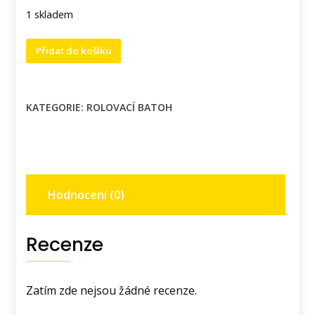
1 skladem
Rolovací
Přidat do košíku
batoh
s
motivem
KATEGORIE:
ROLOVACÍ BATOH
lva.
množství
Hodnocení (0)
Recenze
Zatím zde nejsou žádné recenze.