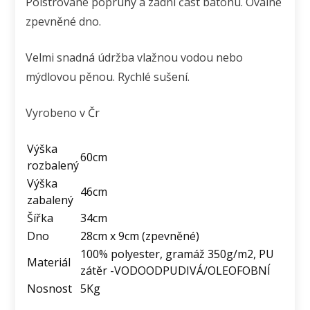
Polstrované popruhy a zadní část batohu. Oválné
zpevněné dno.
Velmi snadná údržba vlažnou vodou nebo
mýdlovou pěnou. Rychlé sušení.
Vyrobeno v Čr
Výška
60cm
rozbalený
Výška
46cm
zabalený
Šířka
34cm
Dno
28cm x 9cm (zpevněné)
100% polyester, gramáž 350g/m2, PU
Materiál
zátěr -VODOODPUDIVÁ/OLEOFOBNÍ
Nosnost
5Kg