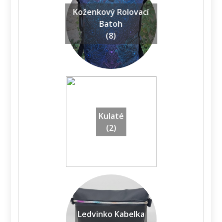
Koženkový Rolovací
Batoh
(8)
Kulaté
(2)
Ledvinko Kabelka