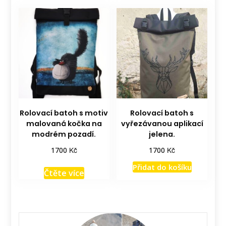
Rolovací batoh s motiv
Rolovací batoh s
malovaná kočka na
vyřezávanou aplikací
modrém pozadí.
jelena.
Kč
Kč
1700
1700
Přidat do košíku
Čtěte více