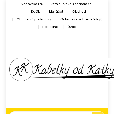
Václavská376
kata.dufkova@seznam.cz
Košík
Můj účet
Obchod
Obchodní podmínky
Ochrana osobních údajů
Pokladna
Úvod