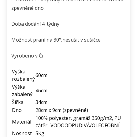
zpevněné dno.
Doba dodání 4. týdny
Možnost praní na 30°,nesušit v sušičce.
Vyrobeno v Čr
Výška
60cm
rozbalený
Výška
46cm
zabalený
Šířka
34cm
Dno
28cm x 9cm (zpevněné)
100% polyester, gramáž 350g/m2, PU
Materiál
zátěr -VODOODPUDIVÁ/OLEOFOBNÍ
Nosnost
5Kg