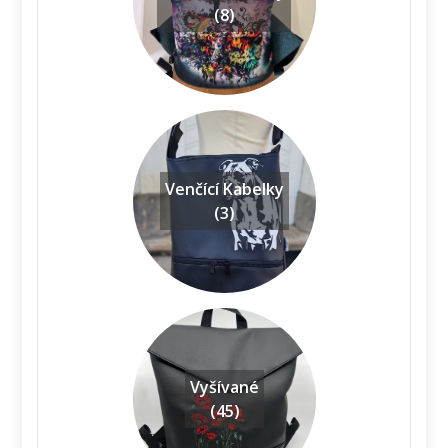
(8)
Venčící Kabelky
(3)
Vyšívané
(45)