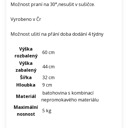
Možnost praní na 30°,nesušit v sušičce.
Vyrobeno v Čr
Možnost ušití na přání doba dodání 4 týdny
Výška
60 cm
rozbalený
Výška
44 cm
zabalený
Šířka
32 cm
Hloubka
9 cm
batohovina s kombinací
Materiál
nepromokavého materiálu
Maximální
5 kg
nosnost