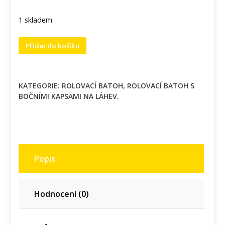
1 skladem
Rolovací
Přidat do košíku
batoh
motivem
Karkulky
KATEGORIE:
ROLOVACÍ BATOH
,
ROLOVACÍ BATOH S
na
BOČNÍMI KAPSAMI NA LÁHEV.
tyrkysovém
podkladu.
množství
Popis
Hodnocení (0)