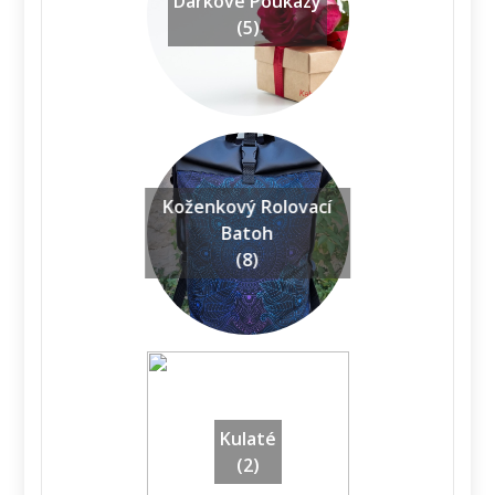
Dárkové Poukazy
(5)
Koženkový Rolovací
Batoh
(8)
Kulaté
(2)