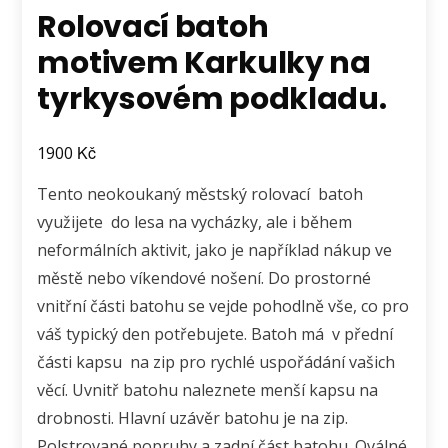
Rolovací batoh
motivem Karkulky na
tyrkysovém podkladu.
Kč
1900
Tento neokoukaný městský rolovací batoh
využijete do lesa na vycházky, ale i během
neformálních aktivit, jako je například nákup ve
městě nebo víkendové nošení. Do prostorné
vnitřní části batohu se vejde pohodlně vše, co pro
váš typický den potřebujete. Batoh má v přední
části kapsu na zip pro rychlé uspořádání vašich
věcí. Uvnitř batohu naleznete menší kapsu na
drobnosti. Hlavní uzávěr batohu je na zip.
Polstrované popruhy a zadní část batohu. Oválné