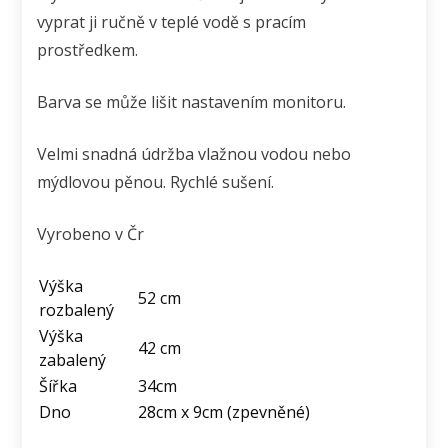
vyprat ji ručně v teplé vodě s pracím
prostředkem.
Barva se může lišit nastavením monitoru.
Velmi snadná údržba vlažnou vodou nebo
mýdlovou pěnou. Rychlé sušení.
Vyrobeno v Čr
Výška
52 cm
rozbalený
Výška
42 cm
zabalený
Šířka
34cm
Dno
28cm x 9cm (zpevněné)