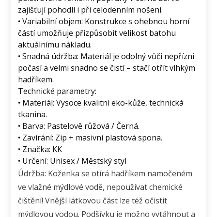
zajišťují pohodlí i při celodenním nošení.
• Variabilní objem: Konstrukce s ohebnou horní
částí umožňuje přizpůsobit velikost batohu
aktuálnímu nákladu.
• Snadná údržba: Materiál je odolný vůči nepřízni
počasí a velmi snadno se čistí – stačí otřít vlhkým
hadříkem.
Technické parametry:
• Materiál: Vysoce kvalitní eko-kůže, technická
tkanina.
• Barva: Pastelově růžová / Černá.
• Zavírání: Zip + masivní plastová spona.
• Značka: KK
• Určení: Unisex / Městský styl
Údržba: Koženka se otírá hadříkem namočeném
ve vlažné mýdlové vodě, nepoužívat chemické
čištění! Vnější látkovou část lze též očistit
mýdlovou vodou. Podšívku je možno vytáhnout a