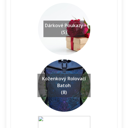
Dárkové Poukazy
(5)
Koženkový Rolovací
Batoh
(8)