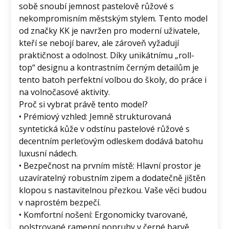
sobě snoubí jemnost pastelově růžové s
nekompromisním městským stylem. Tento model
od značky KK je navržen pro moderní uživatele,
kteří se nebojí barev, ale zároveň vyžadují
praktičnost a odolnost. Díky unikátnímu „roll-
top“ designu a kontrastním černým detailům je
tento batoh perfektní volbou do školy, do práce i
na volnočasové aktivity.
Proč si vybrat právě tento model?
• Prémiový vzhled: Jemně strukturovaná
syntetická kůže v odstínu pastelové růžové s
decentním perleťovým odleskem dodává batohu
luxusní nádech.
• Bezpečnost na prvním místě: Hlavní prostor je
uzavíratelný robustním zipem a dodatečně jištěn
klopou s nastavitelnou přezkou. Vaše věci budou
v naprostém bezpečí.
• Komfortní nošení: Ergonomicky tvarované,
polstrované ramenní popruhy v černé barvě