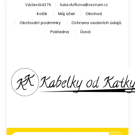
Václavská376
kata.dufkova@seznam.cz
Košík
Můj účet
Obchod
Obchodní podmínky
Ochrana osobních údajů
Pokladna
Úvod