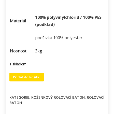
100% polyvinylchlorid / 100% PES
Materiál
(podklad)
podšivka 100% polyester
Nosnost
3kg
1 skladem
Městský
Přidat do košíku
rolovací
batoh
s
KATEGORIE:
KOŽENKOVÝ ROLOVACÍ BATOH
,
ROLOVACÍ
šedou
BATOH
kombinací.
množství