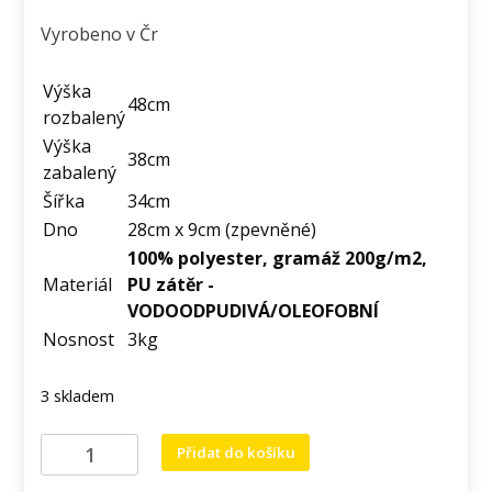
Vyrobeno v Čr
Výška
48cm
rozbalený
Výška
38cm
zabalený
Šířka
34cm
Dno
28cm x 9cm (zpevněné)
100% polyester, gramáž 200g/m2,
Materiál
PU zátěr -
VODOODPUDIVÁ/OLEOFOBNÍ
Nosnost
3kg
3 skladem
Menší
Přidat do košíku
rolovací