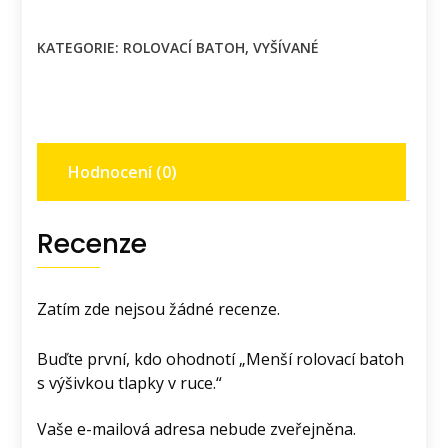
batoh
s
KATEGORIE:
ROLOVACÍ BATOH
,
VYŠÍVANÉ
výšivkou
tlapky
v
ruce.
množství
Hodnocení (0)
Recenze
Zatím zde nejsou žádné recenze.
Buďte první, kdo ohodnotí „Menší rolovací batoh
s výšivkou tlapky v ruce.“
Vaše e-mailová adresa nebude zveřejněna.