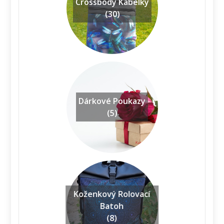
Crossbody Kabelky
(30)
Dárkové Poukazy
(5)
Koženkový Rolovací
Batoh
(8)