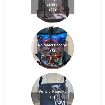
Láhev.
(22)
Rolovací Batohy
(8)
Venčící Kabelky
(3)