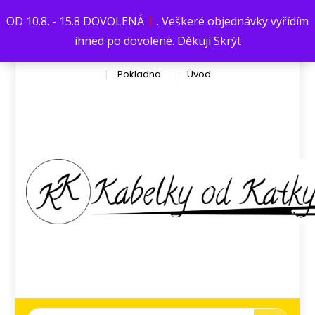
Václavská376
kata.dufkova@seznam.cz
OD 10.8. - 15.8 DOVOLENÁ
. Veškeré objednávky vyřídím
Košík
Můj účet
Obchod
ihned po dovolené. Děkuji
Skrýt
Obchodní podmínky
Ochrana osobních údajů
Pokladna
Úvod