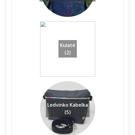
Kulaté
(2)
Ledvinko Kabelka
(5)