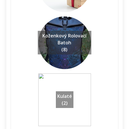
Koženkový Rolovací
Batoh
(8)
Kulaté
(2)