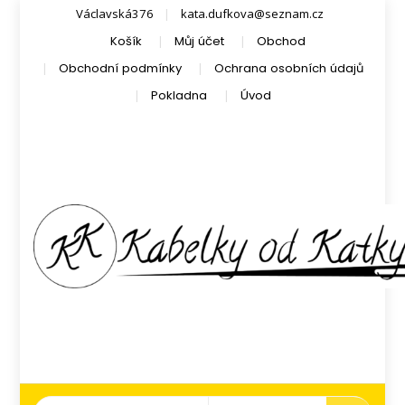
Václavská376
kata.dufkova@seznam.cz
Košík
Můj účet
Obchod
Obchodní podmínky
Ochrana osobních údajů
Pokladna
Úvod