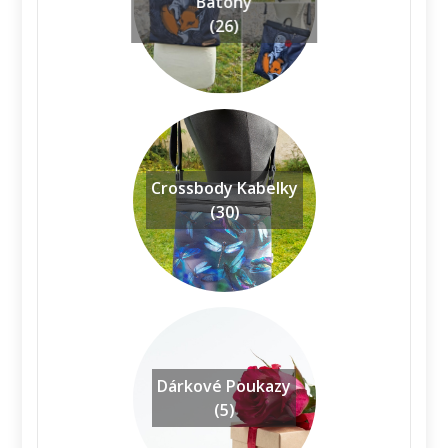
Batohy
(26)
Crossbody Kabelky
(30)
Dárkové Poukazy
(5)