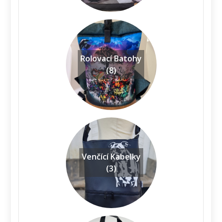
Rolovací Batohy
(8)
Venčící Kabelky
(3)