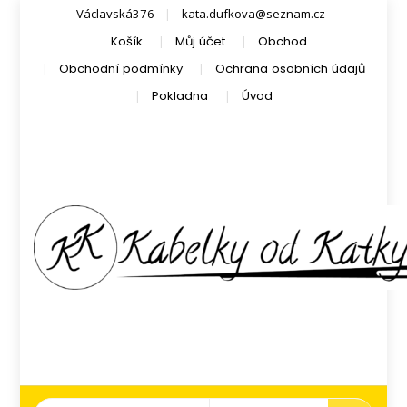
Václavská376
kata.dufkova@seznam.cz
Košík
Můj účet
Obchod
Obchodní podmínky
Ochrana osobních údajů
Pokladna
Úvod