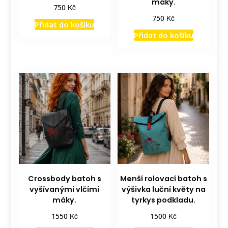
máky.
Kč
750
Kč
750
Přidat do košíku
Přidat do košíku
Crossbody batoh s
Menší rolovací batoh s
vyšívanými vlčími
výšivka luční květy na
máky.
tyrkys podkladu.
Kč
Kč
1550
1500