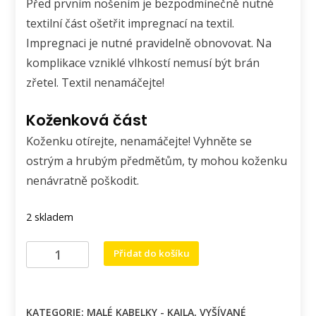
Před prvním nošením je bezpodmínečně nutné
textilní část ošetřit impregnací na textil.
Impregnaci je nutné pravidelně obnovovat. Na
komplikace vzniklé vlhkostí nemusí být brán
zřetel. Textil nenamáčejte!
Koženková část
Koženku otírejte, nenamáčejte! Vyhněte se
ostrým a hrubým předmětům, ty mohou koženku
nenávratně poškodit.
2 skladem
Crossbody
Přidat do košíku
kabelka
Kaila
s
KATEGORIE:
MALÉ KABELKY - KAILA
,
VYŠÍVANÉ