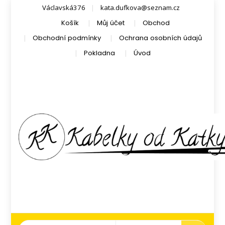
Václavská376
kata.dufkova@seznam.cz
Košík
Můj účet
Obchod
Obchodní podmínky
Ochrana osobních údajů
Pokladna
Úvod