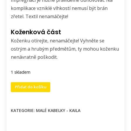
komplikace vzniklé vlhkostí nemusí být brán
zřetel. Textil nenamáčejte!
Koženková část
Koženku otírejte, nenamáčejte! Vyhněte se
ostrým a hrubým předmětům, ty mohou koženku
nenávratně poškodit.
1 skladem
Crossbody
Přidat do košíku
kabelka
Kaila
celokoženková.
KATEGORIE:
MALÉ KABELKY - KAILA
množství