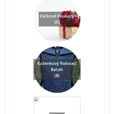
Dárkové Poukazy
(5)
Koženkový Rolovací
Batoh
(8)